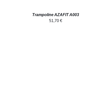
Trampoline AZAFIT A003
51,70
€
AJOUTER AU PANIER
/
DÉTAILS