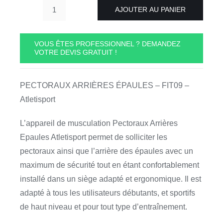
AJOUTER AU PANIER
quantité
de
PECTORAUX
VOUS ÊTES PROFESSIONNEL ? DEMANDEZ
VOTRE DEVIS GRATUIT !
ARRIÈRES
ÉPAULES
-
PECTORAUX ARRIÈRES ÉPAULES – FIT09 –
FIT09
Atletisport
-
Atletisport
L’appareil de musculation Pectoraux Arrières
Epaules Atletisport permet de solliciter les
pectoraux ainsi que l’arrière des épaules avec un
maximum de sécurité tout en étant confortablement
installé dans un siège adapté et ergonomique. Il est
adapté à tous les utilisateurs débutants, et sportifs
de haut niveau et pour tout type d’entraînement.