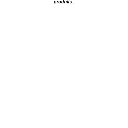
produits :
AJOUTER AU PANIER
/
DÉTAILS