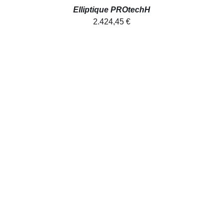
Elliptique PROtechH
2.424,45
€
AJOUTER AU PANIER
/
DÉTAILS