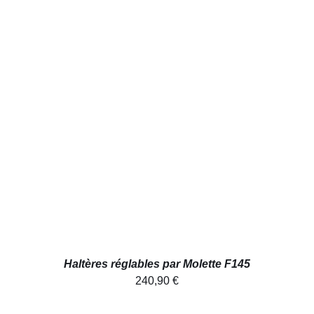
AJOUTER AU PANIER
/
DÉTAILS
Haltères réglables par Molette F145
240,90
€