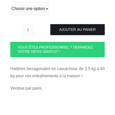
34,32 €
à
549,12 €
AJOUTER AU PANIER
quantité
de
Haltères
VOUS ÊTES PROFESSIONNEL ? DEMANDEZ
VOTRE DEVIS GRATUIT !
hexagonales
en
caoutchouc
Haltères hexagonales en caoutchouc de 2,5 kg à 40
atletisport
kg pour vos entraînements à la maison !
A-
HHC
Vendue par paire.
de
2,5kg
à
40kg