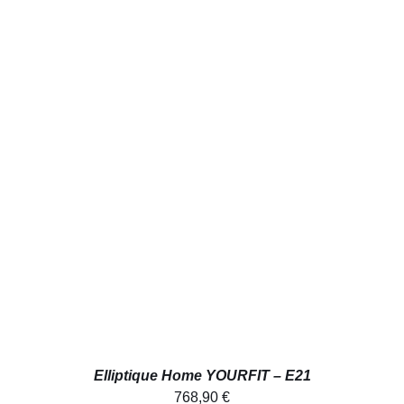
AJOUTER AU PANIER
/
DÉTAILS
Elliptique Home YOURFIT – E21
768,90
€