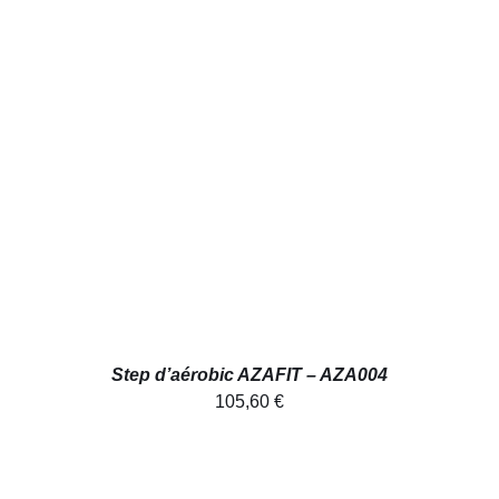
AJOUTER AU PANIER
/
DÉTAILS
Step d’aérobic AZAFIT – AZA004
105,60
€