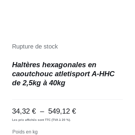
Rupture de stock
Haltères hexagonales en
caoutchouc atletisport A-HHC
de 2,5kg à 40kg
Plage
34,32
€
–
549,12
€
de
Les prix affichés sont TTC (TVA à 20 %).
prix :
Poids en kg