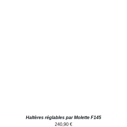
AJOUTER AU PANIER
/
DÉTAILS
Haltères réglables par Molette F145
240,90
€