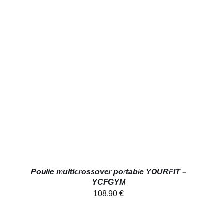
AJOUTER AU PANIER
/
DÉTAILS
Poulie multicrossover portable YOURFIT –
YCFGYM
108,90
€