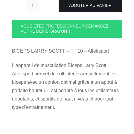
AJOUTER AU PANIER
quantité
de
BICEPS
VOUS ÊTES PROFESSIONNEL ? DEMANDEZ
VOTRE DEVIS GRATUIT !
LARRY
SCOTT
-
BICEPS LARRY SCOTT – FIT10 – Atletisport
FIT10
-
L’appareil de musculation Biceps Larry Scott
Atletisport
Atletisport permet de solliciter essentiellement les
biceps avec un confort optimal grâce à un appui à
parfaite hauteur. Il est adapté à tous les utilisateurs
débutants, et sportifs de haut niveau et pour tout
type d’entraînement.