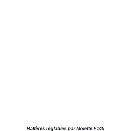
AJOUTER AU PANIER
/
DÉTAILS
Haltères réglables par Molette F145