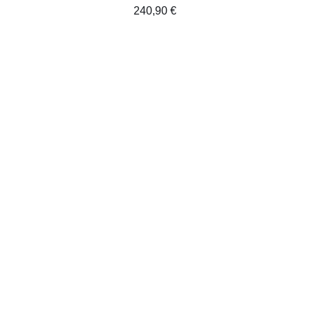
240,90
€
AJOUTER AU PANIER
/
DÉTAILS