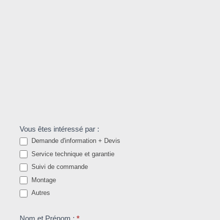
Demandez
Vous êtes intéressé par :
Demande d'information + Devis
votre
Service technique et garantie
devis
Suivi de commande
gratuit
Montage
!
Autres
Nom et Prénom :
*