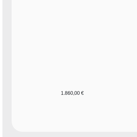
AJOUTER AU PANIER
/
APERÇU
1.860,00
€