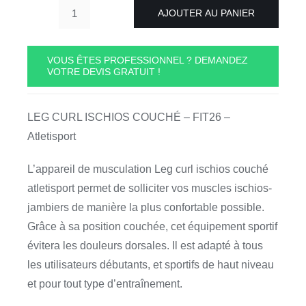
AJOUTER AU PANIER
quantité
de
LEG
VOUS ÊTES PROFESSIONNEL ? DEMANDEZ
VOTRE DEVIS GRATUIT !
CURL
ISCHIOS
COUCHÉ
LEG CURL ISCHIOS COUCHÉ – FIT26 –
-
Atletisport
FIT26
-
L’appareil de musculation Leg curl ischios couché
Atletisport
atletisport permet de solliciter vos muscles ischios-
jambiers de manière la plus confortable possible.
Grâce à sa position couchée, cet équipement sportif
évitera les douleurs dorsales. Il est adapté à tous
les utilisateurs débutants, et sportifs de haut niveau
et pour tout type d’entraînement.