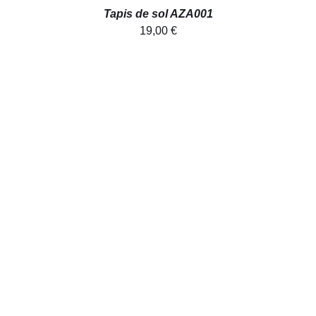
Tapis de sol AZA001
19,00
€
AJOUTER AU PANIER
/
DÉTAILS