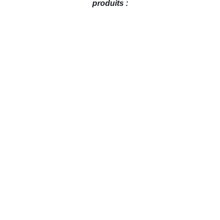
produits :
AJOUTER AU PANIER
/
DÉTAILS