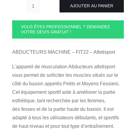
AJOUTER AU PANIER
quantité
de
ABDUCTEURS
VOUS ÊTES PROFESSIONNEL ? DEMANDEZ
VOTRE DEVIS GRATUIT !
MACHINE
-
FIT22
ABDUCTEURS MACHINE – FIT22 – Atletisport
-
Atletisport
L’appareil de musculation Abducteurs atletisport
vous permet de solliciter les muscles situés sur le
côté du bassin appelés Petits et Moyens Fessiers.
Cet équipement sportif aide à améliorer la partie
esthétique, tant recherchée par les femmes,
des fesses et de la partie haute du bassin. Il est
adapté à tous les utilisateurs débutants, et sportifs
de haut niveau et pour tout type d’entraînement.