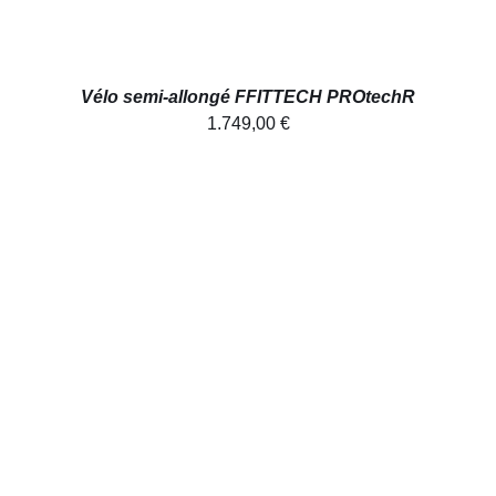
Vélo semi-allongé FFITTECH PROtechR
1.749,00
€
AJOUTER AU PANIER
/
DÉTAILS