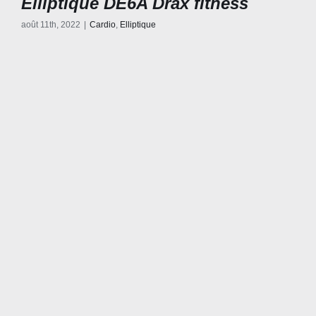
Elliptique DE6A Drax fitness
août 11th, 2022
|
Cardio
,
Elliptique