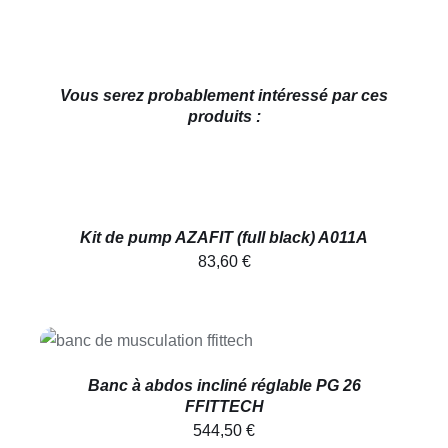
Vous serez probablement intéressé par ces
produits :
AJOUTER
AU
PANIER
/
DÉTAILS
Kit de pump AZAFIT (full black) A011A
83,60
€
AJOUTER AU PANIER
/
DÉTAILS
Banc à abdos incliné réglable PG 26
FFITTECH
544,50
€