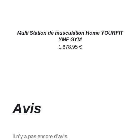
AJOUTER
AU
PANIER
/
DÉTAILS
Multi Station de musculation Home YOURFIT
YMF GYM
1.678,95
€
Avis
Il n’y a pas encore d’avis.