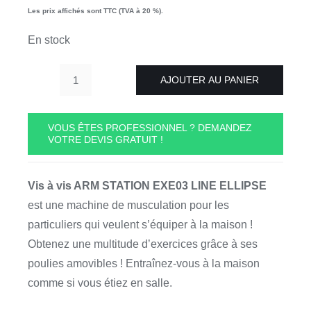
Les prix affichés sont TTC (TVA à 20 %).
En stock
AJOUTER AU PANIER
quantité
de
Vis
VOUS ÊTES PROFESSIONNEL ? DEMANDEZ
VOTRE DEVIS GRATUIT !
à
vis
ARM
Vis à vis ARM STATION EXE03 LINE ELLIPSE
STATION
est une machine de musculation pour les
ELLIPSE
particuliers qui veulent s’équiper à la maison !
EXE03
Obtenez une multitude d’exercices grâce à ses
poulies amovibles ! Entraînez-vous à la maison
comme si vous étiez en salle.