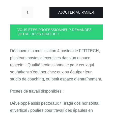
AJOUTER AU PANIER
quantité
de
Multi
VOUS ÊTES PROFESSIONNEL ? DEMANDEZ
VOTRE DEVIS GRATUIT !
station
4
postes
Découvrez la multi station 4 postes de FFITTECH,
"Four
plusieurs postes d’exercices dans un espace
Gym
restreint ! Qualité professionnelle pour ceux qui
Stations"
souhaitent s’équiper chez eux ou équiper leur
FFITTECH
studio de coaching, ou petit espace d’entraînement.
qualité
PRO
Postes de travail disponibles :
4GYMSTAT
Développé assis pectoraux / Tirage dos horizontal
et vertical / poulies pour travail des épaules en