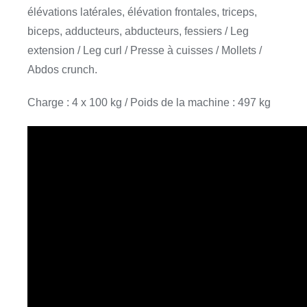
élévations latérales, élévation frontales, triceps,
biceps, adducteurs, abducteurs, fessiers / Leg
extension / Leg curl / Presse à cuisses / Mollets /
Abdos crunch.
Charge : 4 x 100 kg / Poids de la machine : 497 kg