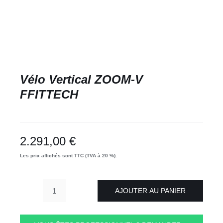
Vélo Vertical ZOOM-V
FFITTECH
2.291,00
€
Les prix affichés sont TTC (TVA à 20 %).
AJOUTER AU PANIER
quantité
de
Vélo