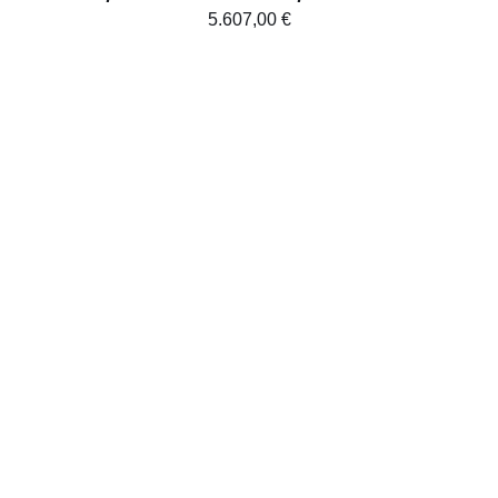
5.607,00
€
AJOUTER AU PANIER
/
DÉTAILS