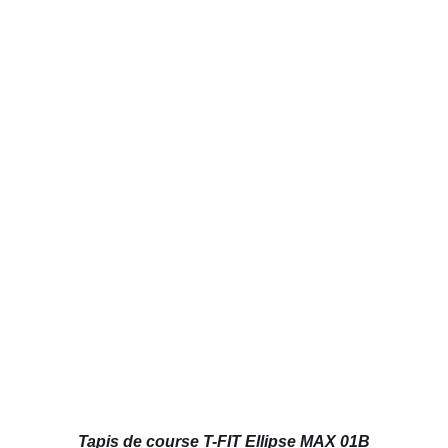
AJOUTER AU PANIER
/
DÉTAILS
Tapis de course T-FIT Ellipse MAX 01B