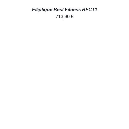
Elliptique Best Fitness BFCT1
713,90
€
AJOUTER AU PANIER
/
DÉTAILS