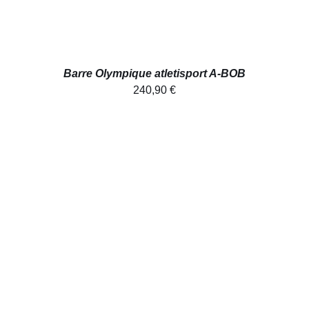
Barre Olympique atletisport A-BOB
240,90
€
CE
CHOIX DES OPTIONS
/
PRODUIT
DÉTAILS
A
PLUSIEURS
VARIATIONS.