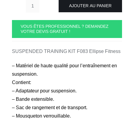
AJOUTER AU PANIER
quantité
de
SUSPENDED
VOUS ÊTES PROFESSIONNEL ? DEMANDEZ
VOTRE DEVIS GRATUIT !
TRAINING
KIT
F083
SUSPENDED TRAINING KIT F083 Ellipse Fitness
Ellipse
Fitness
– Matériel de haute qualité pour l’entraînement en
suspension.
Contient:
– Adaptateur pour suspension.
– Bande extensible.
– Sac de rangement et de transport.
– Mousqueton verrouillable.