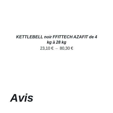
LES
OPTIONS
PEUVENT
ÊTRE
CHOISIES
SUR
LA
PAGE
KETTLEBELL noir FFITTECH AZAFIT de 4
DU
kg à 28 kg
PRODUIT
Plage
23,10
€
–
80,30
€
de
prix :
23,10 €
à
80,30 €
Avis