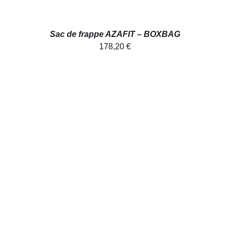
Sac de frappe AZAFIT – BOXBAG
178,20
€
AJOUTER AU PANIER
/
DÉTAILS