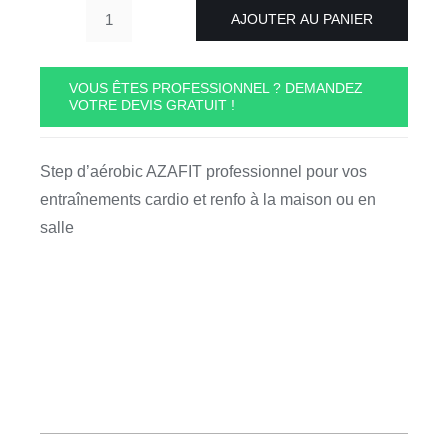
AJOUTER AU PANIER
quantité
de
Step
VOUS ÊTES PROFESSIONNEL ? DEMANDEZ
VOTRE DEVIS GRATUIT !
professionnel
AZAFIT
-
Step d’aérobic AZAFIT professionnel pour vos
AZA004-
entraînements cardio et renfo à la maison ou en
2
salle