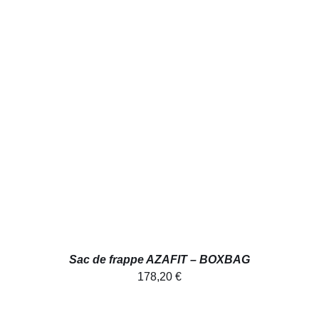
AJOUTER AU PANIER
/
DÉTAILS
Sac de frappe AZAFIT – BOXBAG
178,20
€