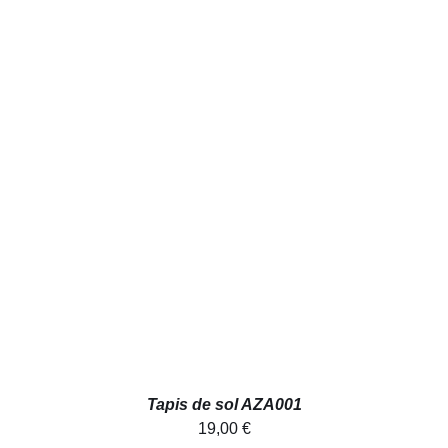
AJOUTER AU PANIER
/
DÉTAILS
Tapis de sol AZA001
19,00
€