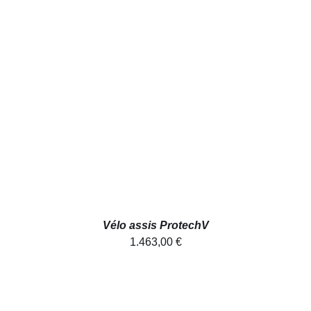
AJOUTER AU PANIER
/
DÉTAILS
Vélo assis ProtechV
1.463,00
€