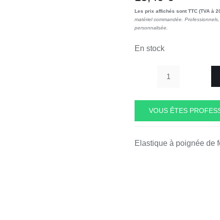
Les prix affichés sont TTC (TVA à 2
matériel commandée. Professionnels, 
personnalisée.
En stock
quantité
de
Elastique
VOUS ÊTES PROFESS
à
poignée
Elastique à poignée de
force
moyenne
AZA007-
2