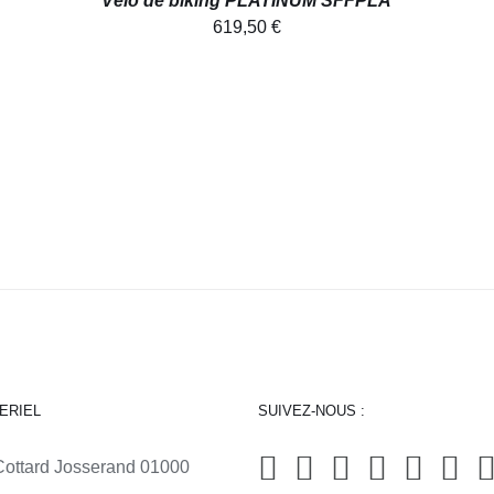
Vélo de biking PLATINUM SFFPLA
619,50
€
ERIEL
SUIVEZ-NOUS :
Cottard Josserand 01000