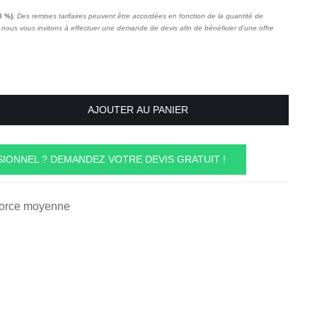
0 %).
Des remises tarifaires peuvent être accordées en fonction de la quantité de
nous vous invitons à effectuer une demande de devis afin de bénéficier d’une offre
AJOUTER AU PANIER
IONNEL ? DEMANDEZ VOTRE DEVIS GRATUIT !
 force moyenne