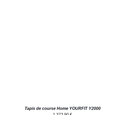
AJOUTER AU PANIER
/
APERÇU
Tapis de course Home YOURFIT Y2000
1.373,90
€