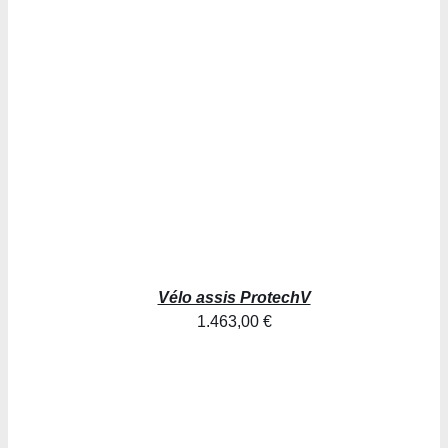
AJOUTER AU PANIER
/
DÉTAILS
Vélo assis ProtechV
1.463,00
€