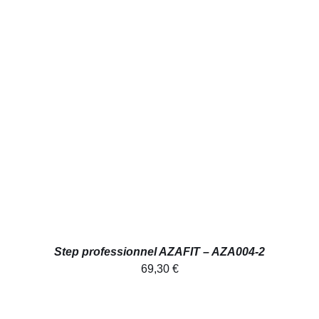
AJOUTER AU PANIER
/
DÉTAILS
Step professionnel AZAFIT – AZA004-2
69,30
€