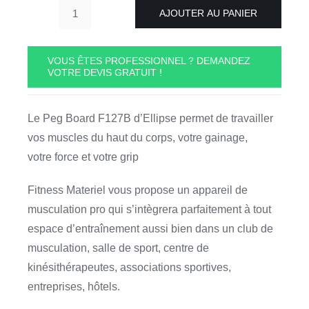
AJOUTER AU PANIER
quantité
de
Peg
VOUS ÊTES PROFESSIONNEL ? DEMANDEZ
VOTRE DEVIS GRATUIT !
Board
F127B
2,4m
Le Peg Board F127B d’Ellipse permet de travailler
Ellipse
vos muscles du haut du corps, votre gainage,
Fitness
votre force et votre grip
Fitness Materiel vous propose un appareil de
musculation pro qui s’intègrera parfaitement à tout
espace d’entraînement aussi bien dans un club de
musculation, salle de sport, centre de
kinésithérapeutes, associations sportives,
entreprises, hôtels.