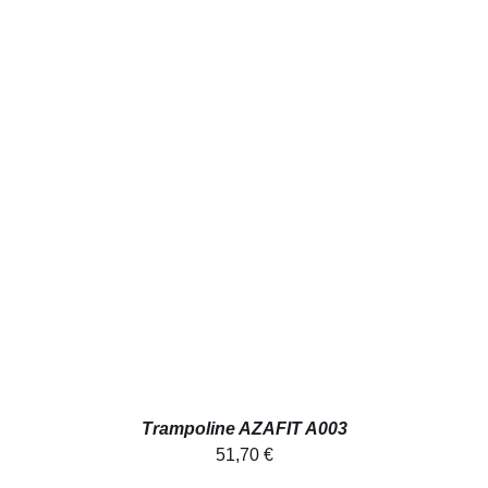
AJOUTER AU PANIER
/
DÉTAILS
Trampoline AZAFIT A003
51,70
€