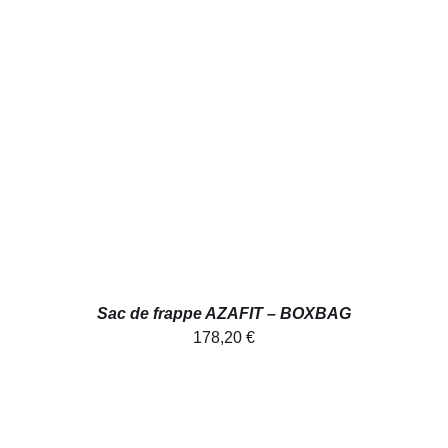
AJOUTER AU PANIER
/
DÉTAILS
Sac de frappe AZAFIT – BOXBAG
178,20
€