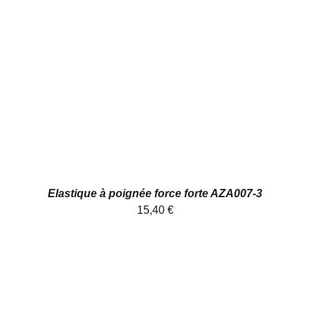
AJOUTER AU PANIER
/
DÉTAILS
Elastique à poignée force forte AZA007-3
15,40
€