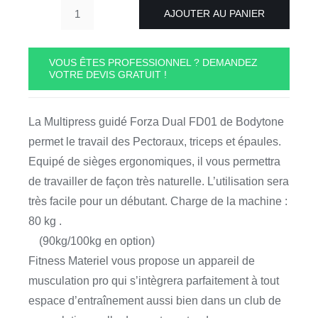
AJOUTER AU PANIER
quantité
de
Multipress
VOUS ÊTES PROFESSIONNEL ? DEMANDEZ
VOTRE DEVIS GRATUIT !
Forza
Dual
FD01
La Multipress guidé Forza Dual FD01 de Bodytone
Bodytone
permet le travail des Pectoraux, triceps et épaules.
Equipé de sièges ergonomiques, il vous permettra
de travailler de façon très naturelle. L’utilisation sera
très facile pour un débutant. Charge de la machine :
80 kg
.
(90kg/100kg en option)
Fitness Materiel vous propose un appareil de
musculation pro qui s’intègrera parfaitement à tout
espace d’entraînement aussi bien dans un club de