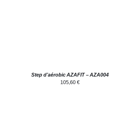
AJOUTER AU PANIER
/
DÉTAILS
Step d’aérobic AZAFIT – AZA004
105,60
€