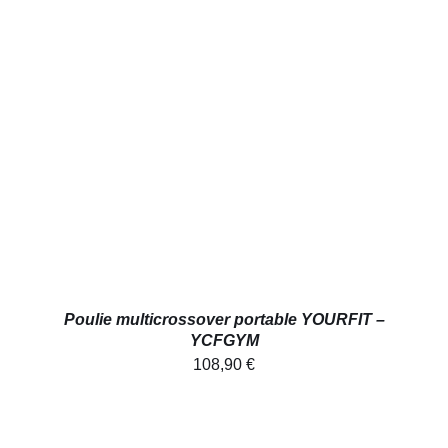
AJOUTER AU PANIER
/
DÉTAILS
Poulie multicrossover portable YOURFIT –
YCFGYM
108,90
€