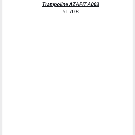
Trampoline AZAFIT A003
51,70
€
AJOUTER AU PANIER
/
DÉTAILS