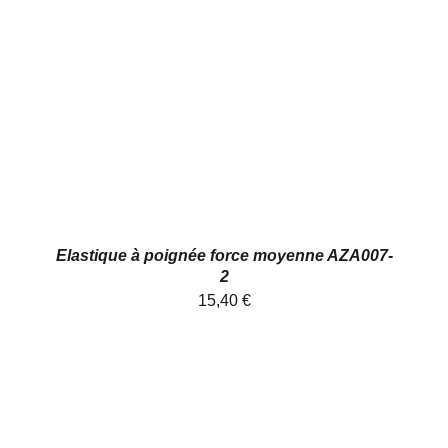
AJOUTER AU PANIER
/
DÉTAILS
Elastique à poignée force moyenne AZA007-
2
15,40
€