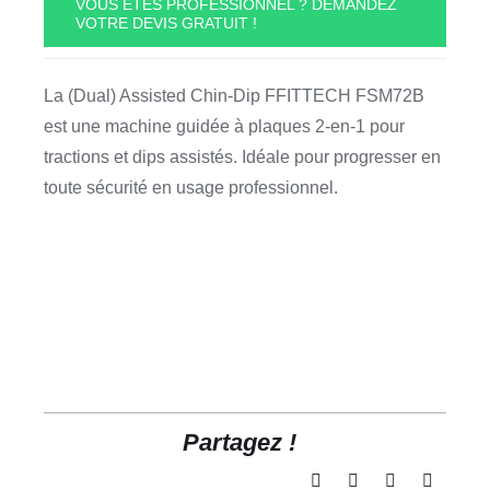
VOUS ÊTES PROFESSIONNEL ? DEMANDEZ
VOTRE DEVIS GRATUIT !
(Dual)
Assisted
Chin-
La (Dual) Assisted Chin-Dip FFITTECH FSM72B
Dip
est une machine guidée à plaques 2-en-1 pour
FFITTECH
tractions et dips assistés. Idéale pour progresser en
FSM72B
toute sécurité en usage professionnel.
Partagez !