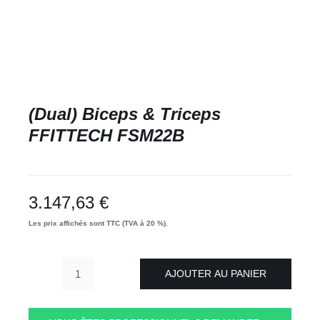
(Dual) Biceps & Triceps
FFITTECH FSM22B
3.147,63
€
Les prix affichés sont TTC (TVA à 20 %).
AJOUTER AU PANIER
quantité
de
(Dual)