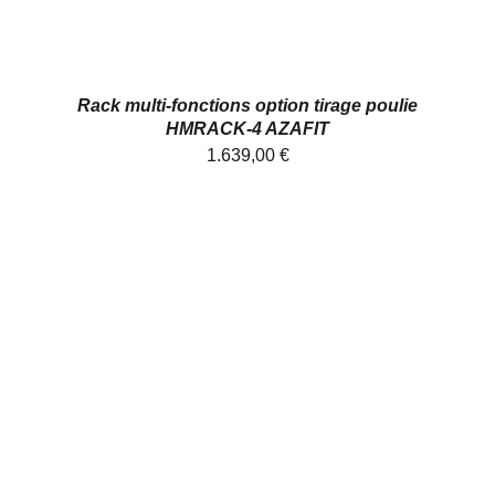
Rack multi-fonctions option tirage poulie
HMRACK-4 AZAFIT
1.639,00
€
AJOUTER AU PANIER
/
DÉTAILS