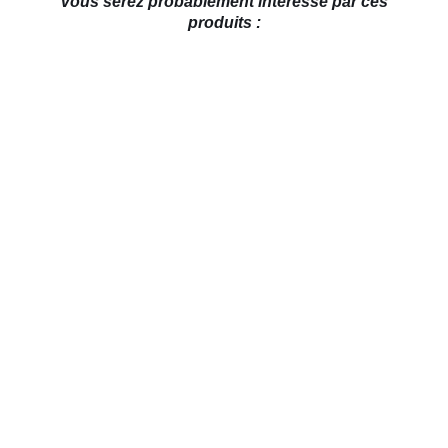
Vous serez probablement intéressé par ces
produits :
AJOUTER AU PANIER
/
DÉTAILS