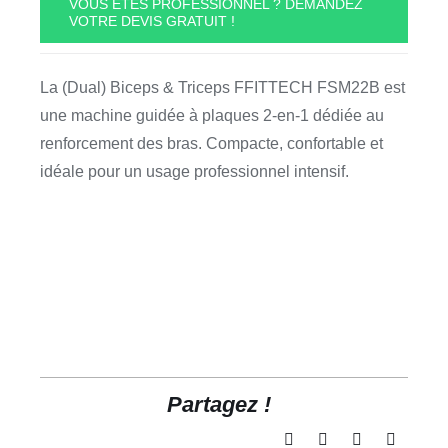
VOUS ÊTES PROFESSIONNEL ? DEMANDEZ
VOTRE DEVIS GRATUIT !
Biceps
&
Triceps
La (Dual) Biceps & Triceps FFITTECH FSM22B est
FFITTECH
une machine guidée à plaques 2-en-1 dédiée au
FSM22B
renforcement des bras. Compacte, confortable et
idéale pour un usage professionnel intensif.
Partagez !