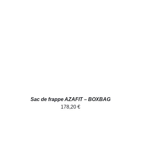
AJOUTER AU PANIER
/
DÉTAILS
Sac de frappe AZAFIT – BOXBAG
178,20
€