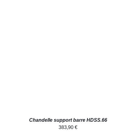
AJOUTER AU PANIER
/
DÉTAILS
Chandelle support barre HDSS.66
383,90
€