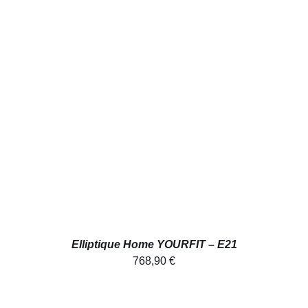
AJOUTER AU PANIER
/
DÉTAILS
Elliptique Home YOURFIT – E21
768,90
€