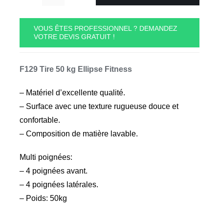
quantité
de
F129
VOUS ÊTES PROFESSIONNEL ? DEMANDEZ
VOTRE DEVIS GRATUIT !
Tire
50
kg
F129 Tire 50 kg Ellipse Fitness
Ellipse
Fitness
– Matériel d’excellente qualité.
– Surface avec une texture rugueuse douce et
confortable.
– Composition de matière lavable.
Multi poignées:
– 4 poignées avant.
– 4 poignées latérales.
– Poids: 50kg