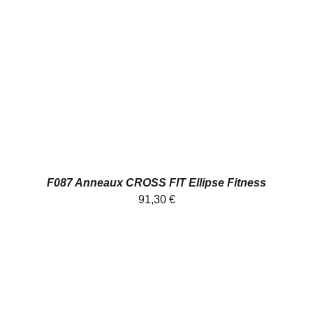
AJOUTER AU PANIER
/
DÉTAILS
F087 Anneaux CROSS FIT Ellipse Fitness
91,30
€