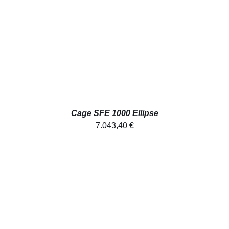
AJOUTER AU PANIER
/
DÉTAILS
Cage SFE 1000 Ellipse
7.043,40
€