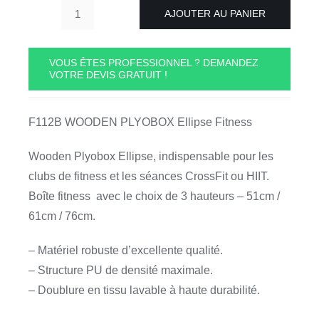
AJOUTER AU PANIER
quantité
de
F112B
VOUS ÊTES PROFESSIONNEL ? DEMANDEZ
VOTRE DEVIS GRATUIT !
WOODEN
PLYOBOX
Ellipse
F112B WOODEN PLYOBOX Ellipse Fitness
Fitness
Wooden Plyobox Ellipse, indispensable pour les
clubs de fitness et les séances CrossFit ou HIIT.
Boîte fitness avec le choix de 3 hauteurs – 51cm /
61cm / 76cm.
– Matériel robuste d’excellente qualité.
– Structure PU de densité maximale.
– Doublure en tissu lavable à haute durabilité.