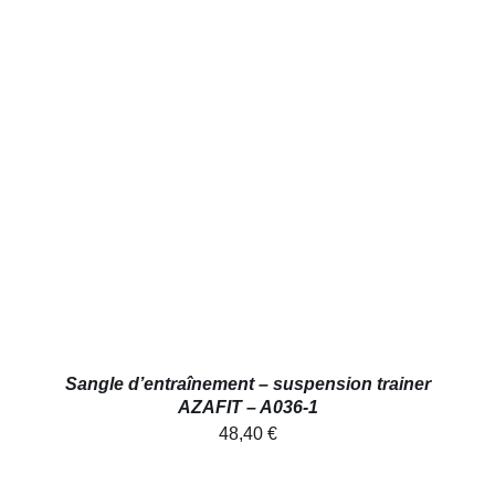
AJOUTER AU PANIER
/
DÉTAILS
Sangle d’entraînement – suspension trainer
AZAFIT – A036-1
48,40
€