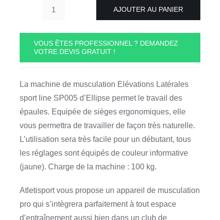
AJOUTER AU PANIER
quantité
de
ELEVATIONS
VOUS ÊTES PROFESSIONNEL ? DEMANDEZ
VOTRE DEVIS GRATUIT !
LATERALES
-
SP
La machine de musculation Elévations Latérales
005
sport line SP005 d’Ellipse permet le travail des
-
épaules. Equipée de sièges ergonomiques, elle
SPORT
vous permettra de travailler de façon très naturelle.
LINE
L’utilisation sera très facile pour un débutant, tous
ELLIPSE
les réglages sont équipés de couleur informative
(jaune). Charge de la machine : 100 kg.
Atletisport vous propose un appareil de musculation
pro qui s’intègrera parfaitement à tout espace
d’entraînement aussi bien dans un club de