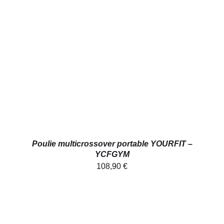
AJOUTER AU PANIER
/
DÉTAILS
Poulie multicrossover portable YOURFIT –
YCFGYM
108,90
€