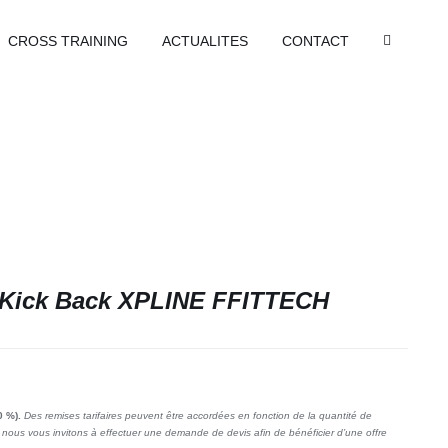
CROSS TRAINING
ACTUALITES
CONTACT
/Kick Back XPLINE FFITTECH
0 %).
Des remises tarifaires peuvent être accordées en fonction de la quantité de
nous vous invitons à effectuer une demande de devis afin de bénéficier d’une offre