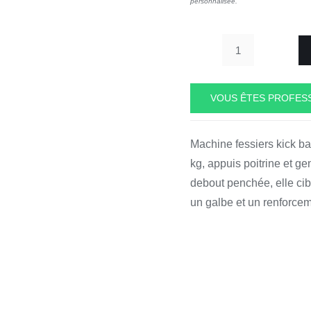
personnalisée.
quantité
de
Glute
VOUS ÊTES PROFESS
Machine/Kick
Back
Machine fessiers kick 
XPLINE
kg, appuis poitrine et g
FFITTECH
debout penchée, elle cibl
un galbe et un renforcem