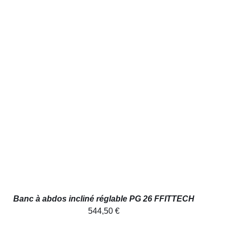
AJOUTER AU PANIER
/
APERÇU
Banc à abdos incliné réglable PG 26 FFITTECH
544,50
€