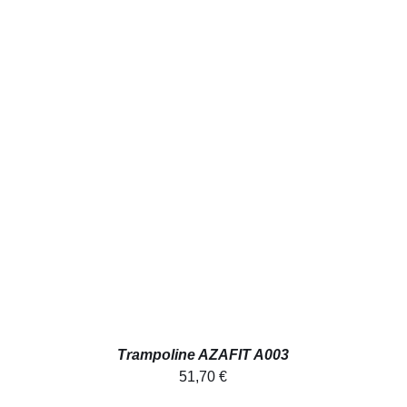
AJOUTER AU PANIER
/
APERÇU
Trampoline AZAFIT A003
51,70
€