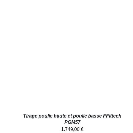
AJOUTER AU PANIER
/
APERÇU
Tirage poulie haute et poulie basse FFittech
PGM57
1.749,00
€