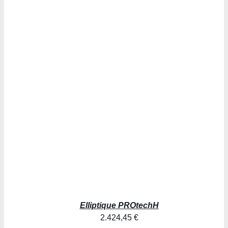
AJOUTER AU PANIER
/
DÉTAILS
Elliptique PROtechH
2.424,45
€