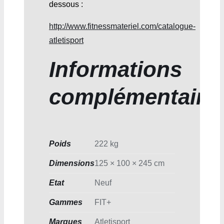
dessous :
http://www.fitnessmateriel.com/catalogue-
atletisport
Informations
complémentaire
Poids
222 kg
Dimensions
125 × 100 × 245 cm
Etat
Neuf
Gammes
FIT+
Marques
Atletisport