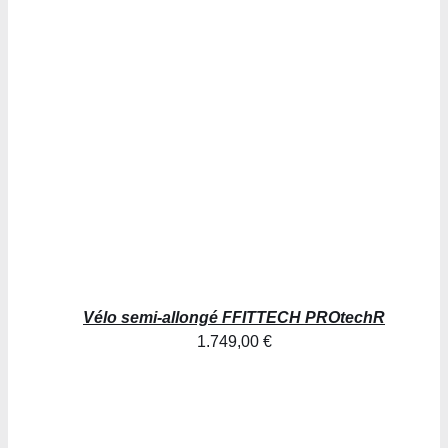
AJOUTER AU PANIER
/
DÉTAILS
Vélo semi-allongé FFITTECH PROtechR
1.749,00
€