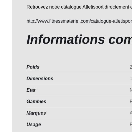
Retrouvez notre catalogue Atletisport directement e
http://www.fitnessmateriel.com/catalogue-atletispor
Informations co
Poids
2
Dimensions
1
Etat
Gammes
Marques
A
Usage
P