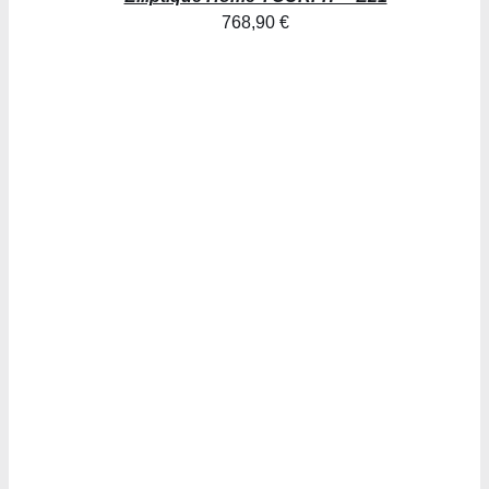
768,90
€
AJOUTER AU PANIER
/
DÉTAILS