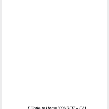
AJOUTER AU PANIER
/
DÉTAILS
Elliptique Home YOURFIT – E21