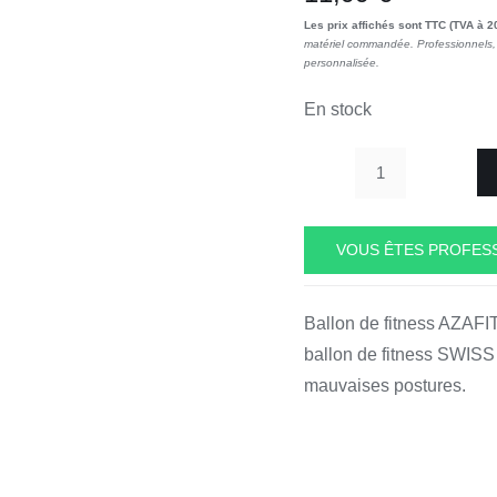
Les prix affichés sont TTC (TVA à 2
matériel commandée. Professionnels, 
personnalisée.
En stock
quantité
de
Ballon
VOUS ÊTES PROFESS
de
fitness
Ballon de fitness AZAFIT
AZAFIT
ballon de fitness SWISS
AZA002
mauvaises postures.