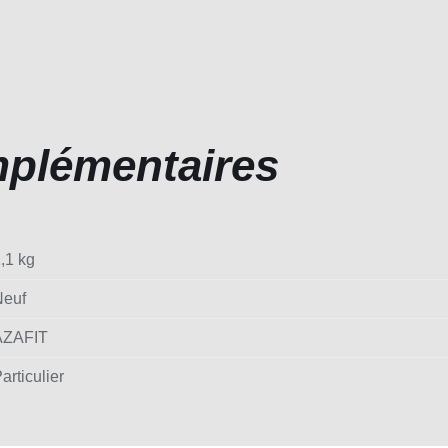
mplémentaires
,1 kg
Neuf
AZAFIT
articulier