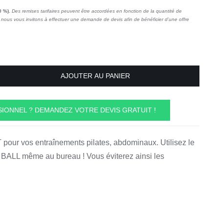
0 %).
Des remises tarifaires peuvent être accordées en fonction de la quantité de
nous vous invitons à effectuer une demande de devis afin de bénéficier d’une offre
AJOUTER AU PANIER
IONNEL ? DEMANDEZ VOTRE DEVIS GRATUIT !
 pour vos entraînements pilates, abdominaux. Utilisez le
 BALL même au bureau ! Vous éviterez ainsi les