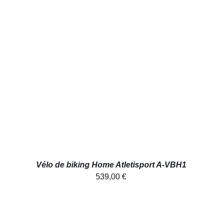
AJOUTER AU PANIER
/
DÉTAILS
Vélo de biking Home Atletisport A-VBH1
539,00
€