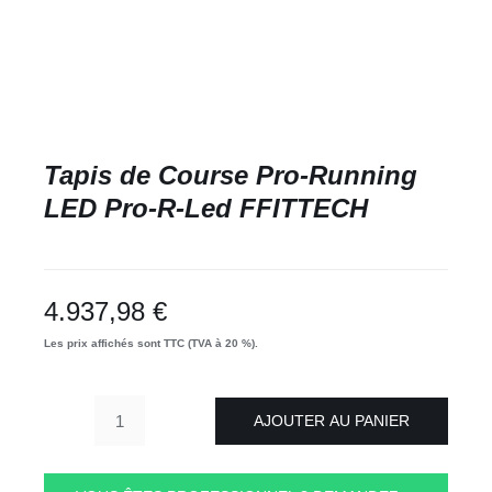
Tapis de Course Pro-Running
LED Pro-R-Led FFITTECH
4.937,98
€
Les prix affichés sont TTC (TVA à 20 %).
AJOUTER AU PANIER
quantité
de
Tapis