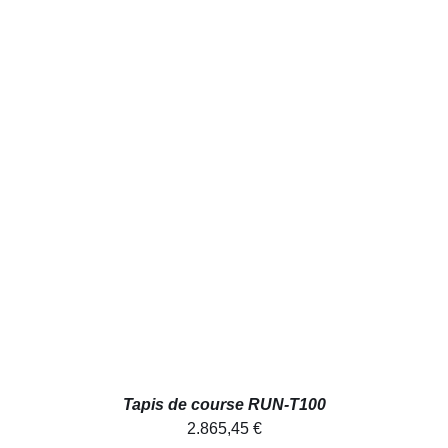
AJOUTER AU PANIER
/
DÉTAILS
Tapis de course RUN-T100
2.865,45
€