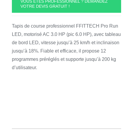
VOUS ÊTES PROFESSIONNEL ? DEMANDEZ
VOTRE DEVIS GRATUIT !
de
Course
Pro-
Tapis de course professionnel FFITTECH Pro Run
Running
LED, motorisé AC 3.0 HP (pic 6.0 HP), avec tableau
LED
de bord LED, vitesse jusqu’à 25 km/h et inclinaison
Pro-
jusqu’à 18%. Fiable et efficace, il propose 12
R-
programmes préréglés et supporte jusqu’à 200 kg
Led
d’utilisateur.
FFITTECH