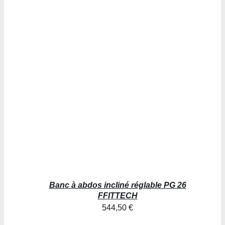
AJOUTER AU PANIER
/
DÉTAILS
Banc à abdos incliné réglable PG 26
FFITTECH
544,50
€