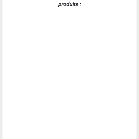
produits :
AJOUTER AU PANIER
/
DÉTAILS