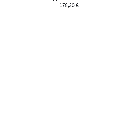
178,20
€
AJOUTER AU PANIER
/
DÉTAILS