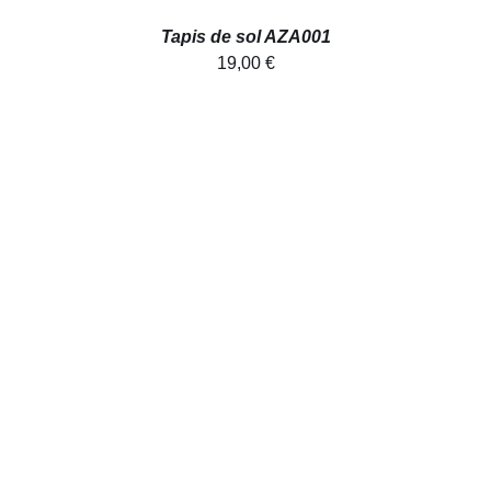
Tapis de sol AZA001
19,00
€
AJOUTER AU PANIER
/
DÉTAILS