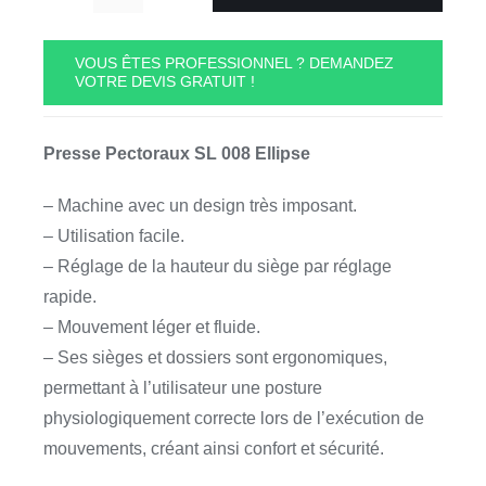
quantité
de
Presse
VOUS ÊTES PROFESSIONNEL ? DEMANDEZ
VOTRE DEVIS GRATUIT !
Pectoraux
SL
008
Presse Pectoraux SL 008 Ellipse
Ellipse
– Machine avec un design très imposant.
– Utilisation facile.
– Réglage de la hauteur du siège par réglage
rapide.
– Mouvement léger et fluide.
– Ses sièges et dossiers sont ergonomiques,
permettant à l’utilisateur une posture
physiologiquement correcte lors de l’exécution de
mouvements, créant ainsi confort et sécurité.