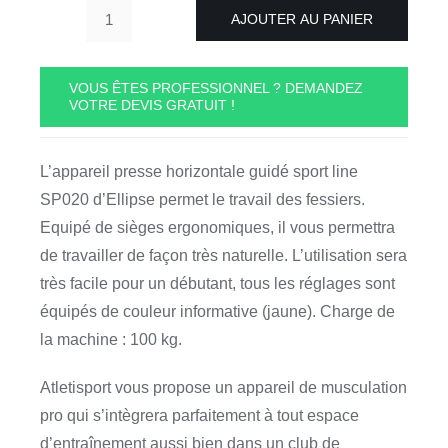
AJOUTER AU PANIER
quantité
de
Presse
VOUS ÊTES PROFESSIONNEL ? DEMANDEZ
VOTRE DEVIS GRATUIT !
Horizontale
SP
020
L’appareil presse horizontale guidé sport line
Ellipse
SP020 d’Ellipse permet le travail des fessiers.
Fitness
Equipé de sièges ergonomiques, il vous permettra
de travailler de façon très naturelle. L’utilisation sera
très facile pour un débutant, tous les réglages sont
équipés de couleur informative (jaune). Charge de
la machine : 100 kg.
Atletisport vous propose un appareil de musculation
pro qui s’intègrera parfaitement à tout espace
d’entraînement aussi bien dans un club de