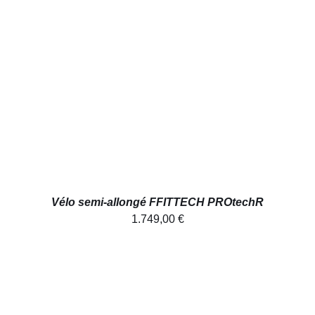
AJOUTER AU PANIER
/
DÉTAILS
Vélo semi-allongé FFITTECH PROtechR
1.749,00
€