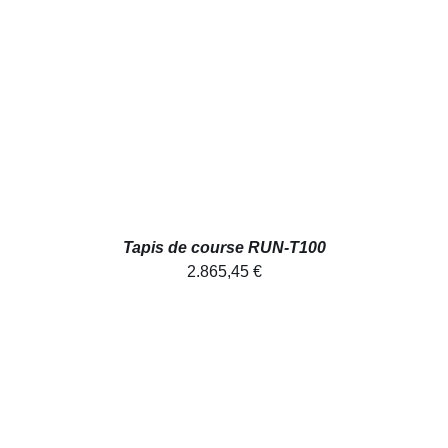
AJOUTER AU PANIER
/
DÉTAILS
Tapis de course RUN-T100
2.865,45
€