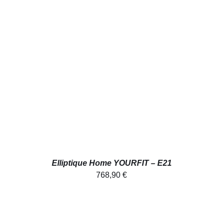
AJOUTER AU PANIER
/
DÉTAILS
Elliptique Home YOURFIT – E21
768,90
€