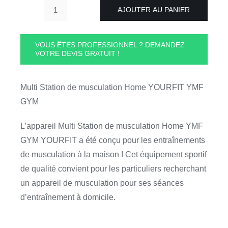
AJOUTER AU PANIER
quantité
de
Multi
VOUS ÊTES PROFESSIONNEL ? DEMANDEZ
VOTRE DEVIS GRATUIT !
Station
de
musculation
Multi Station de musculation Home YOURFIT YMF
Home
GYM
YOURFIT
YMF
L’appareil Multi Station de musculation Home YMF
GYM
GYM YOURFIT a été conçu pour les entraînements
de musculation à la maison ! Cet équipement sportif
de qualité convient pour les particuliers recherchant
un appareil de musculation pour ses séances
d’entraînement à domicile.