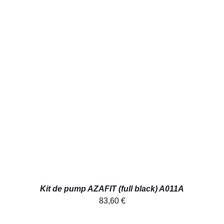
AJOUTER AU PANIER
/
DÉTAILS
Kit de pump AZAFIT (full black) A011A
83,60
€