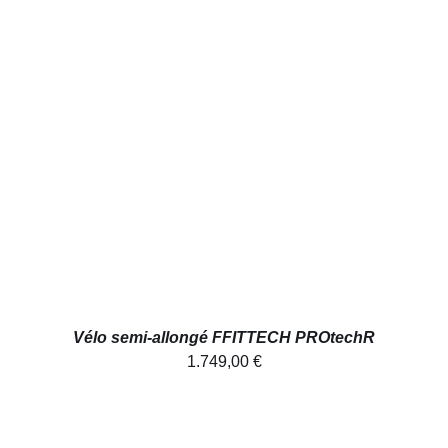
AJOUTER AU PANIER
/
DÉTAILS
Vélo semi-allongé FFITTECH PROtechR
1.749,00
€