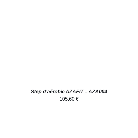
AJOUTER AU PANIER
/
DÉTAILS
Step d’aérobic AZAFIT – AZA004
105,60
€