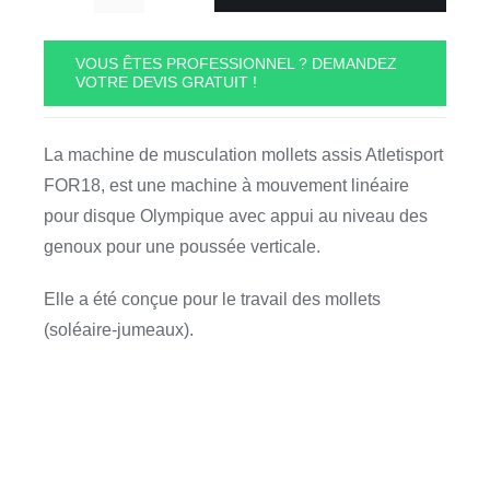
quantité
de
Mollets
VOUS ÊTES PROFESSIONNEL ? DEMANDEZ
VOTRE DEVIS GRATUIT !
assis
Atletisport
FOR18
La machine de musculation mollets assis Atletisport
FOR18, est une machine à mouvement linéaire
pour disque Olympique avec appui au niveau des
genoux pour une poussée verticale.
Elle a été conçue pour le travail des mollets
(soléaire-jumeaux).