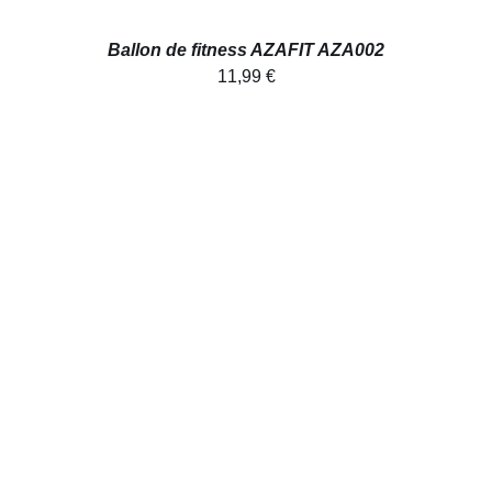
Ballon de fitness AZAFIT AZA002
11,99
€
AJOUTER AU PANIER
/
DÉTAILS