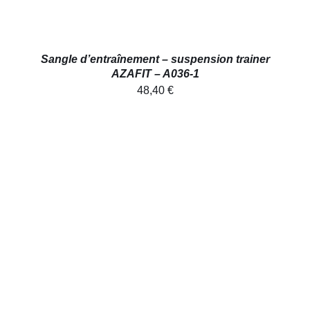
Sangle d’entraînement – suspension trainer
AZAFIT – A036-1
48,40
€
AJOUTER AU PANIER
/
DÉTAILS