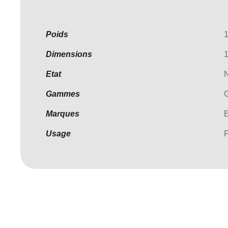
Poids
1
Dimensions
1
Etat
Gammes
G
Marques
E
Usage
P