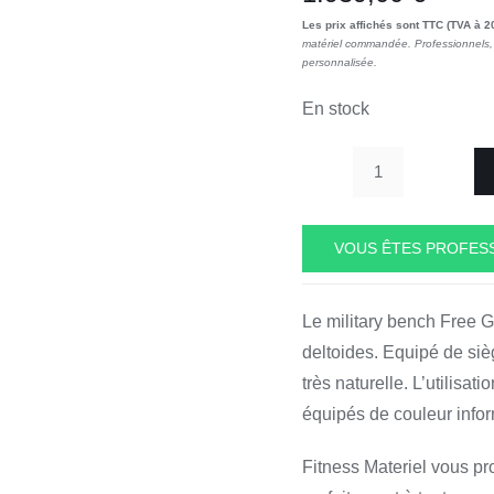
Les prix affichés sont TTC (TVA à 2
matériel commandée. Professionnels, 
personnalisée.
En stock
quantité
de
Military
VOUS ÊTES PROFESS
bench
FGD
Le military bench Free G
037
deltoides. Equipé de siè
Ellipse
très naturelle. L’utilisat
Fitness
Materiel
équipés de couleur infor
Fitness Materiel vous pr