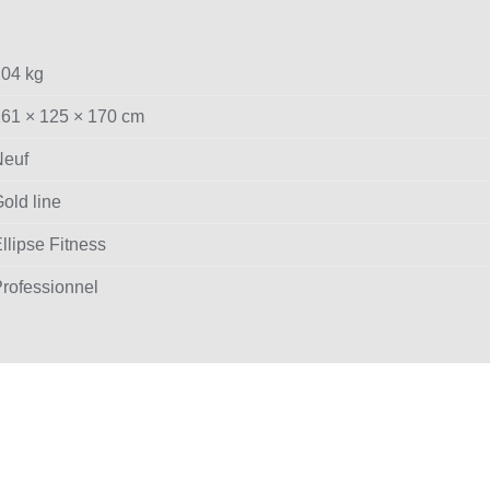
04 kg
61 × 125 × 170 cm
Neuf
old line
llipse Fitness
rofessionnel