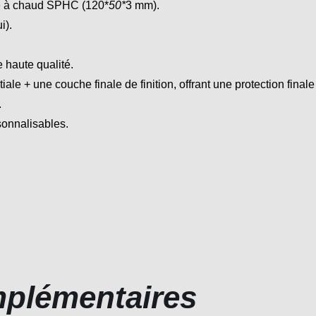
né à chaud SPHC (120*
50*
3 mm).
i).
e haute qualité.
iale + une couche finale de finition, offrant une protection fina
.
sonnalisables.
mplémentaires