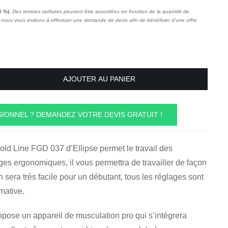
0 %).
Des remises tarifaires peuvent être accordées en fonction de la quantité de
nous vous invitons à effectuer une demande de devis afin de bénéficier d’une offre
AJOUTER AU PANIER
IONNEL ? DEMANDEZ VOTRE DEVIS GRATUIT !
old Line FGD 037 d’Ellipse permet le travail des
ges ergonomiques, il vous permettra de travailler de façon
ion sera très facile pour un débutant, tous les réglages sont
mative.
opose un appareil de musculation pro qui s’intègrera