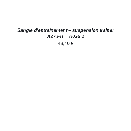
Sangle d’entraînement – suspension trainer
AZAFIT – A036-1
48,40
€
AJOUTER AU PANIER
/
DÉTAILS