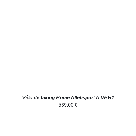
AJOUTER AU PANIER
/
DÉTAILS
Vélo de biking Home Atletisport A-VBH1
539,00
€