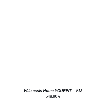
AJOUTER AU PANIER
/
DÉTAILS
Vélo assis Home YOURFIT – V12
548,90
€