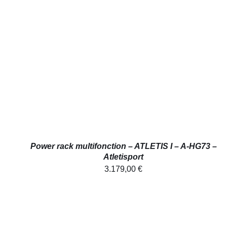
AJOUTER AU PANIER
/
APERÇU
Power rack multifonction – ATLETIS I – A-HG73 –
Atletisport
3.179,00
€