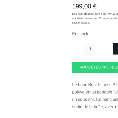
199,00
€
Les prix affichés sont TTC (TVA à 2
matériel commandée. Professionnels, 
personnalisée.
En stock
quantité
de
Best
VOUS ÊTES PROFESS
Fitness
Adjustable
Le banc Best Fitness BF
Bench
polyvalent et portable, i
Body-
un sous-sol. Ce banc est
Solid
BFFID25
sortie de la boîte, avec 