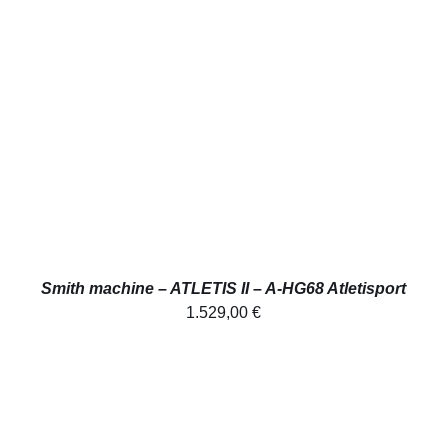
AJOUTER AU PANIER
/
APERÇU
Smith machine – ATLETIS II – A-HG68 Atletisport
1.529,00
€