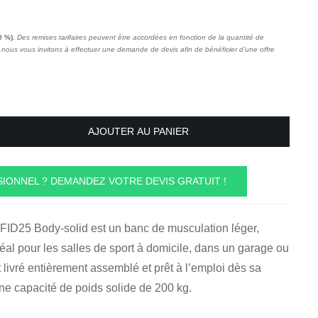
0 %).
Des remises tarifaires peuvent être accordées en fonction de la quantité de
nous vous invitons à effectuer une demande de devis afin de bénéficier d’une offre
AJOUTER AU PANIER
IONNEL ? DEMANDEZ VOTRE DEVIS GRATUIT !
FID25 Body-solid est un banc de musculation léger,
déal pour les salles de sport à domicile, dans un garage ou
 livré entièrement assemblé et prêt à l’emploi dès sa
une capacité de poids solide de 200 kg.