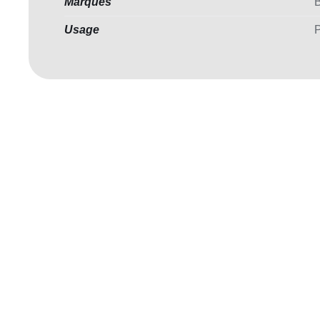
Marques
B
Usage
P