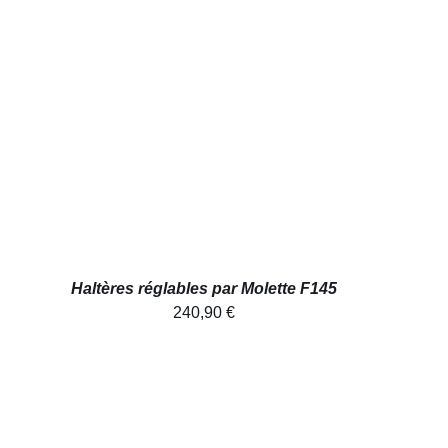
AJOUTER AU PANIER
/
APERÇU
Haltères réglables par Molette F145
240,90
€