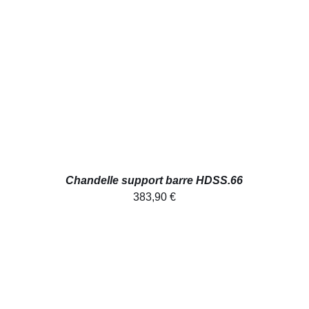
AJOUTER AU PANIER
/
APERÇU
Chandelle support barre HDSS.66
383,90
€