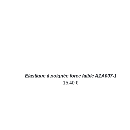
AJOUTER AU PANIER
/
APERÇU
Elastique à poignée force faible AZA007-1
15,40
€