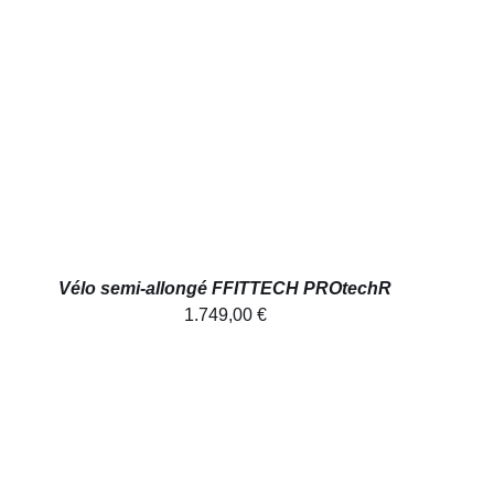
AJOUTER AU PANIER
/
APERÇU
Vélo semi-allongé FFITTECH PROtechR
1.749,00
€