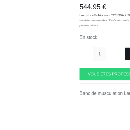
544,95
€
Les prix affichés sont TTC (TVA à 2
matériel commandée. Professionnels, 
personnalisée.
En stock
quantité
de
Banc
VOUS ÊTES PROFESS
Larry
Scott
Banc de musculation La
"Scott
Bench"
FFITTECH
qualité
pro