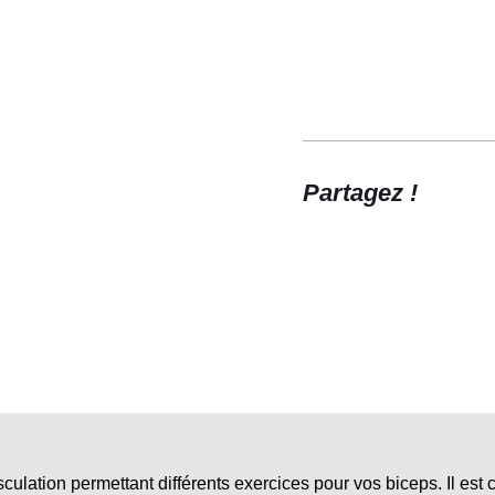
FS34
Partagez !
ation permettant différents exercices pour vos biceps. Il est co