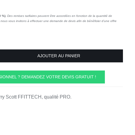
0 %).
Des remises tarifaires peuvent être accordées en fonction de la quantité de
nous vous invitons à effectuer une demande de devis afin de bénéficier d’une offre
AJOUTER AU PANIER
IONNEL ? DEMANDEZ VOTRE DEVIS GRATUIT !
rry Scott FFITTECH, qualité PRO.