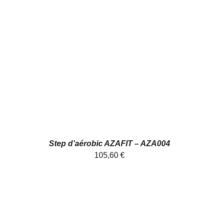
AJOUTER AU PANIER
/
DÉTAILS
Step d’aérobic AZAFIT – AZA004
105,60
€