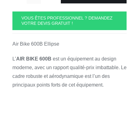
quantité
de
Air
VOUS ÊTES PROFESSIONNEL ? DEMANDEZ
VOTRE DEVIS GRATUIT !
Bike
600B
Ellipse
Air Bike 600B Ellipse
L’
AIR BIKE 600B
est un équipement au design
moderne, avec un rapport qualité-prix imbattable. Le
cadre robuste et aérodynamique est l’un des
principaux points forts de cet équipement.