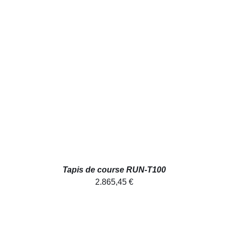
AJOUTER AU PANIER
/
DÉTAILS
Tapis de course RUN-T100
2.865,45
€