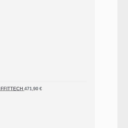
4 FFITTECH
471,90
€