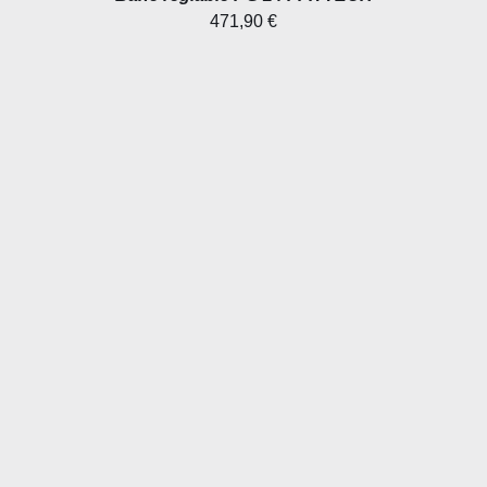
471,90
€
AJOUTER AU PANIER
/
DÉTAILS