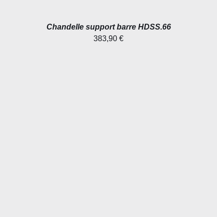
Chandelle support barre HDSS.66
383,90
€
AJOUTER AU PANIER
/
DÉTAILS