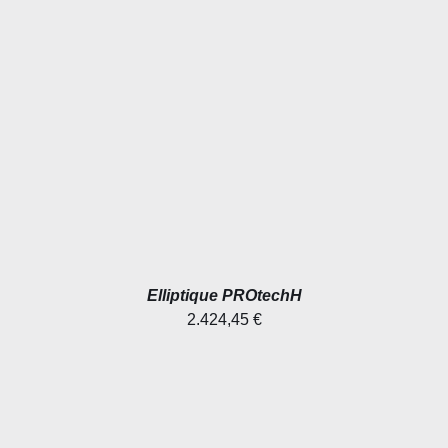
AJOUTER AU PANIER
/
DÉTAILS
Elliptique PROtechH
2.424,45
€