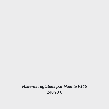
AJOUTER AU PANIER
/
DÉTAILS
Haltères réglables par Molette F145
240,90
€