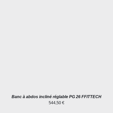
AJOUTER AU PANIER
/
DÉTAILS
Banc à abdos incliné réglable PG 26 FFITTECH
544,50
€