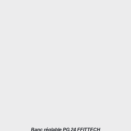
AJOUTER AU PANIER
/
DÉTAILS
Banc réglable PG 24 FFITTECH