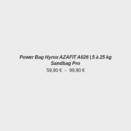
PLUSIEURS
VARIATIONS.
LES
OPTIONS
PEUVENT
ÊTRE
CHOISIES
SUR
LA
PAGE
Power Bag Hyrox AZAFIT A026 | 5 à 25 kg
DU
PRODUIT
Sandbag Pro
Plage
59,90
€
–
99,90
€
de
prix :
59,90 €
à
99,90 €