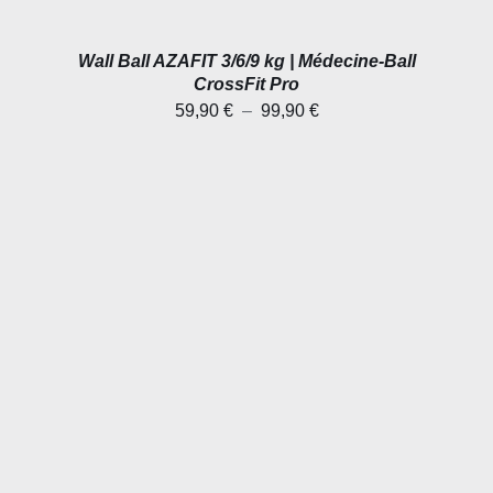
SUR
LA
PAGE
Wall Ball AZAFIT 3/6/9 kg | Médecine-Ball
DU
PRODUIT
CrossFit Pro
Plage
59,90
€
–
99,90
€
de
prix :
59,90 €
à
99,90 €
DÉTAILS