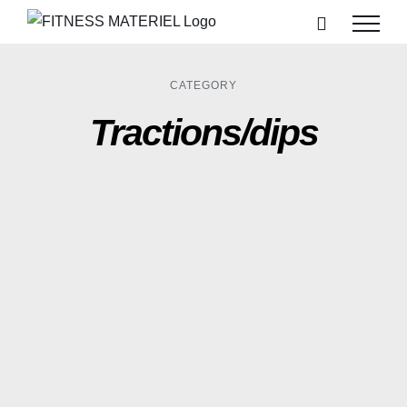
Passer
au
contenu
CATEGORY
Tractions/dips