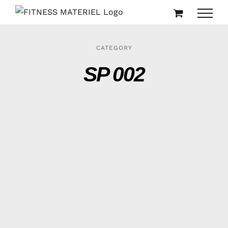
Passer
au
contenu
CATEGORY
SP 002